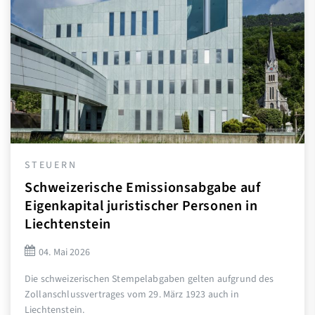
ERN
STEUE
eizerische Emissionsabgabe auf
Das s
kapital juristischer Personen in
Bedeut
htenstein
jurist
Mai 2026
20. Ap
weizerischen Stempelabgaben gelten aufgrund des
Das steue
chlussvertrages vom 29. März 1923 auch in
Instrume
nstein.
Abgrenzu