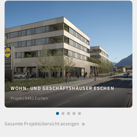
HN- UND GESCHÄFTSHÄUSER ESCHEN
EIG
ekt 9492 Eschen
Wohnpr
Gesamte Projektübersicht anzeigen