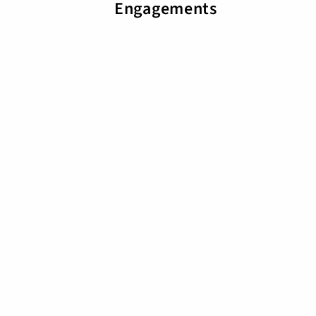
Engagements
CONFIDA Holding
Kirchstrasse 3, 9490 Vaduz, Liechtenstein