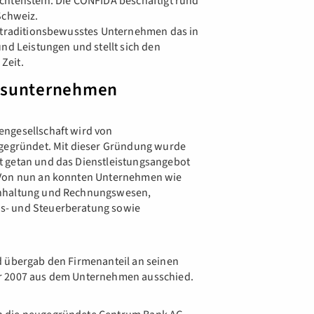
chtenstein. Die CONFIDA beschäftigt rund
 Schweiz.
s traditionsbewusstes Unternehmen das in
und Leistungen und stellt sich den
Zeit.
onsunternehmen
engesellschaft wird von
 gegründet. Mit dieser Gründung wurde
t getan und das Dienstleistungsangebot
. Von nun an konnten Unternehmen wie
chhaltung und Rechnungswesen,
s- und Steuerberatung sowie
d übergab den Firmenanteil an seinen
hr 2007 aus dem Unternehmen ausschied.