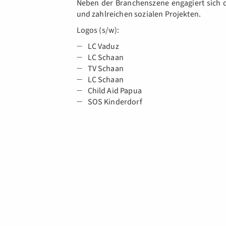
Neben der Branchenszene engagiert sich 
und zahlreichen sozialen Projekten.
Logos (s/w):
LC Vaduz
LC Schaan
TV Schaan
LC Schaan
Child Aid Papua
SOS Kinderdorf
WhatsApp Newsletter
E-Mai