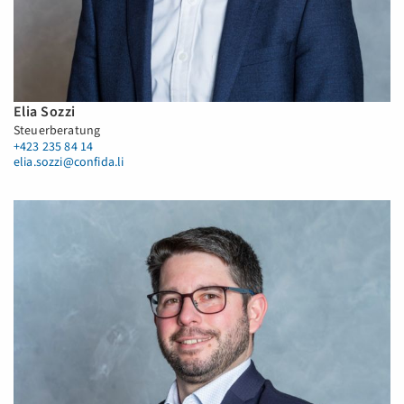
Elia Sozzi
Steuerberatung
+423 235 84 14
elia.sozzi@confida.li