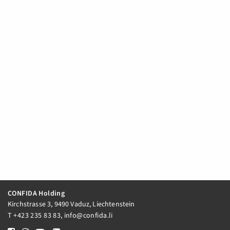
CONFIDA Holding
Kirchstrasse 3, 9490 Vaduz, Liechtenstein
T
+423 235 83 83
,
info@confida.li