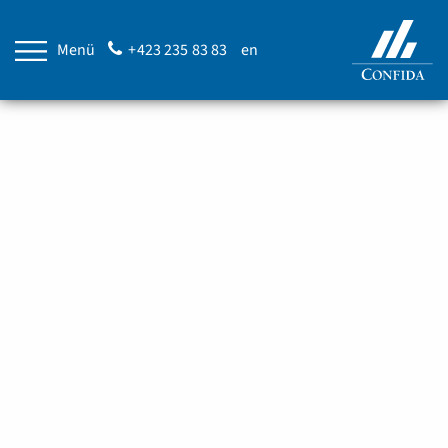
Menü
+423 235 83 83
en