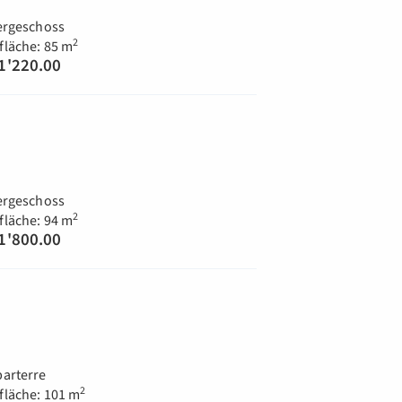
ergeschoss
2
läche: 85 m
1'220.00
ergeschoss
2
läche: 94 m
1'800.00
arterre
2
läche: 101 m