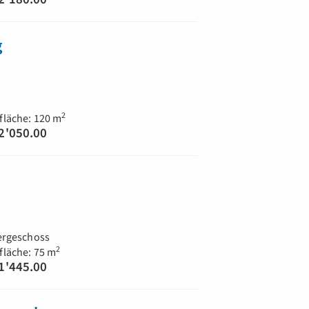
g
2
läche: 120 m
2'050.00
ergeschoss
2
läche: 75 m
1'445.00