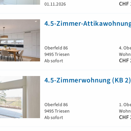
CHF 
01.11.2026
4.5-Zimmer-Attikawohnung
Oberfeld 86
4. Ob
9495 Triesen
Wohnf
CHF 
Ab sofort
4.5-Zimmerwohnung (KB 2
Oberfeld 86
1. Ob
9495 Triesen
Wohnf
CHF 
Ab sofort