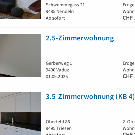
Schwemmegass 21
Erdge
9485 Nendeln
Wohnf
CHF 
Ab sofort
2.5-Zimmerwohnung
Gerberweg 1
Erdge
9490 Vaduz
Wohnf
CHF 
01.09.2026
3.5-Zimmerwohnung (KB 4
Oberfeld 86
2. Ob
9495 Triesen
Wohnf
CHF 