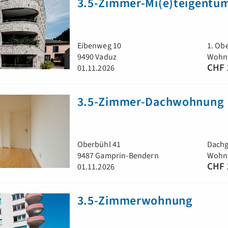
3.5-Zimmer-Mi(e)teigent
Eibenweg 10
1. Ob
9490 Vaduz
Wohnf
CHF 
01.11.2026
3.5-Zimmer-Dachwohnung
Oberbühl 41
Dachg
9487 Gamprin-Bendern
Wohnf
CHF 
01.11.2026
3.5-Zimmerwohnung