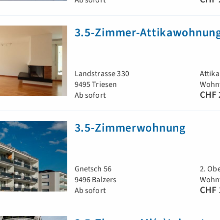
Ab sofort
3.5-Zimmer-Attikawohnun
Landstrasse 330
Attika
9495 Triesen
Wohnf
CHF 
Ab sofort
3.5-Zimmerwohnung
Gnetsch 56
2. Ob
9496 Balzers
Wohnf
CHF 
Ab sofort