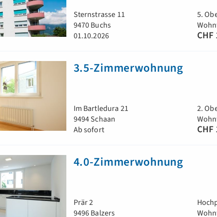
Sternstrasse 11
5. Ob
9470 Buchs
Wohnf
CHF 
01.10.2026
3.5-Zimmerwohnung
Im Bartledura 21
2. Ob
9494 Schaan
Wohnf
CHF 
Ab sofort
4.0-Zimmerwohnung
Prär 2
Hochp
9496 Balzers
Wohnf