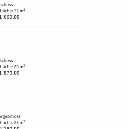
schoss
2
läche: 35 m
1'660.00
schoss
2
läche: 89 m
1'870.00
)
ergeschoss
2
läche: 88 m
2'180.00