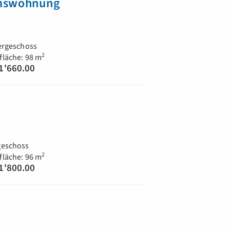
umswohnung
ergeschoss
2
läche: 98 m
1'660.00
eschoss
2
läche: 96 m
1'800.00