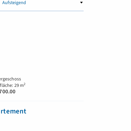
ergeschoss
2
läche: 29 m
700.00
artement