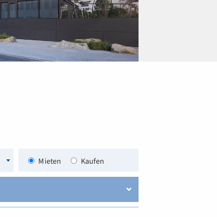
Oberfeld 82, Triesen
Bruttopreis
CHF 2'550.00
2
121 m
Wohnfläche
Mieten
Kaufen