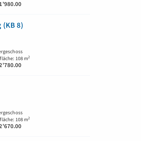
1'980.00
 (KB 8)
ergeschoss
2
läche: 108 m
2'780.00
)
ergeschoss
2
läche: 108 m
2'670.00