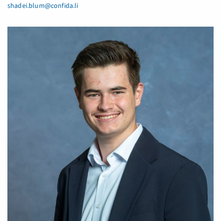
shadei.blum@confida.li