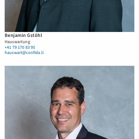
Benjamin Gstöhl
Hauswartung
+41 79 170 83 95
hauswart@confida.li