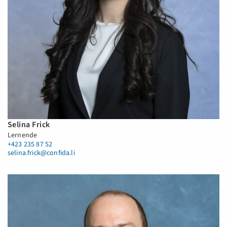
Selina Frick
Lernende
+423 235 87 52
selina.frick@confida.li