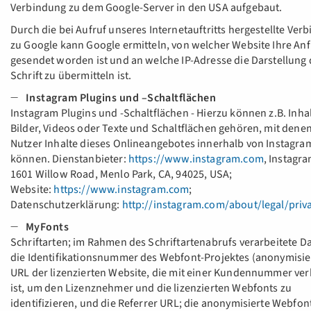
Verbindung zu dem Google-Server in den USA aufgebaut.
Durch die bei Aufruf unseres Internetauftritts hergestellte Ver
zu Google kann Google ermitteln, von welcher Website Ihre An
gesendet worden ist und an welche IP-Adresse die Darstellung 
Schrift zu übermitteln ist.
Instagram Plugins und –Schaltflächen
Instagram Plugins und -Schaltflächen - Hierzu können z.B. Inha
Bilder, Videos oder Texte und Schaltflächen gehören, mit dene
Nutzer Inhalte dieses Onlineangebotes innerhalb von Instagram
können. Dienstanbieter:
https://www.instagram.com
, Instagra
1601 Willow Road, Menlo Park, CA, 94025, USA;
Website:
https://www.instagram.com
;
Datenschutzerklärung:
http://instagram.com/about/legal/priv
MyFonts
Schriftarten; im Rahmen des Schriftartenabrufs verarbeitete D
die Identifikationsnummer des Webfont-Projektes (anonymisier
URL der lizenzierten Website, die mit einer Kundennummer ve
ist, um den Lizenznehmer und die lizenzierten Webfonts zu
identifizieren, und die Referrer URL; die anonymisierte Webfon