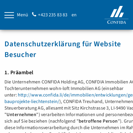
Menü
+423 235 83 83
en
Datenschutzerklärung für Website
Besucher
1. Präambel
Die Unternehmen CONFIDA Holding AG, CONFDIA Immobilien A
Tochterunternehmen wohn-loft Immobilien AG (einsehbar
unter:
http://www.confida.li/de/immobilien/entwicklungen/g
bauprojekte-liechtenstein/
), CONFIDA Treuhand, Unternehmen
Steuerberatung AG, allesamt mit Sitz Kirchstrasse 3, LI-9490 V
"
Unternehmen
") verarbeiten Informationen und personenbez
sich auf Sie beziehen (nachfolgend "
betroffene Person
"). Gru
diese Informationsverarbeitung durch die Unternehmen im R