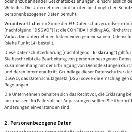
oder anzubahnender Geschäftsbeziehungen, einschliesslich d
Websites. Die Unternehmen sind um den bestmöglichen Schutz
personenbezogenen Daten bemüht.
Verantwortlicher
im Sinne der EU-Datenschutzgrundverordn
(nachfolgend "
DSGVO
") ist die CONFIDA Holding AG, Kirchstras
Vaduz. Die Unternehmen haben einen gemeinsamen Datenschu
(siehe Punkt 14) bestellt.
Diese Datenschutzerklärung (nachfolgend "
Erklärung
") gilt f
Sie beschreibt die Bearbeitung von personenbezogenen Daten
Zusammenhang mit der Erbringung von Dienstleistungen durc
und deren Internetauftritt. Grundlage dieser Datenschutzerklä
DSGVO, das Datenschutzgesetz (DSG) sowie die einschlägigen s
Regelungen.
Die Unternehmen behalten sich das Recht vor, die Erklärung be
anzupassen. Im Falle solcher Anpassungen sollten Sie überprüf
Änderungen einverstanden sind.
2. Personenbezogene Daten