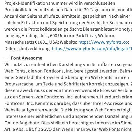
Projekt-Identifikationsnummer wird in verschlüsselten
Protokolldateien mit solchen Daten für 30 Tage, um die monatl
Anzahl der Seitenaufrufe zu ermitteln, gespeichert; Nach einer
solchen Extraktion und Speicherung der Anzahl der Seitenaufr
werden die Protokolldateien gelöscht; Dienstanbieter: Monoty
Imaging Holdings Inc., 600 Unicorn Park Drive, Woburn,
Massachusetts 01801, USA; Website:
https://www.myfonts.co
;
Datenschutzerklärung:
https://www.myfonts.com/info/legal/#
Font Awesome
Wir nutzt zur einheitlichen Darstellung von Schriftarten so gen
Web Fonts, die von Fonticons, Inc. bereitgestellt werden. Beim 
einer Seite lädt Ihr Browser die benötigten Web Fonts in ihren
Browsercache, um Texte und Schriftarten korrekt anzuzeigen. 
diesem Zweck muss der von Ihnen verwendete Browser Verbi
zu den Servern von Fonticons, Inc. aufnehmen. Hierdurch erlan
Fonticons, Inc. Kenntnis darüber, dass über Ihre IP-Adresse un
Website aufgerufen wurde. Die Nutzung von Web Fonts erfolgt
Interesse einer einheitlichen und ansprechenden Darstellung 
Online-Angebote. Dies stellt ein berechtigtes Interesse im Sinn
Art. 6 Abs. 1 lit. f DSGVO dar. Wenn Ihr Browser Web Fonts nicht