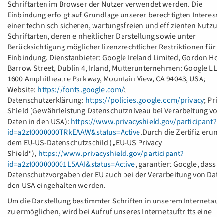
Schriftarten im Browser der Nutzer verwendet werden. Die
Einbindung erfolgt auf Grundlage unserer berechtigten Interes
einer technisch sicheren, wartungsfreien und effizienten Nutz
Schriftarten, deren einheitlicher Darstellung sowie unter
Berücksichtigung möglicher lizenzrechtlicher Restriktionen für
Einbindung. Dienstanbieter: Google Ireland Limited, Gordon H
Barrow Street, Dublin 4, Irland, Mutterunternehmen: Google LL
1600 Amphitheatre Parkway, Mountain View, CA 94043, USA;
Website:
https://fonts.google.com/
;
Datenschutzerklärung:
https://policies.google.com/privacy
; Pr
Shield (Gewährleistung Datenschutzniveau bei Verarbeitung v
Daten in den USA):
https://www.privacyshield.gov/participant?
id=a2zt0000000TRkEAAW&status=Active
.Durch die Zertifizieru
dem EU-US-Datenschutzschild („EU-US Privacy
Shield“),
https://www.privacyshield.gov/participant?
id=a2zt000000001L5AAI&status=Active
, garantiert Google, dass
Datenschutzvorgaben der EU auch bei der Verarbeitung von Da
den USA eingehalten werden.
Um die Darstellung bestimmter Schriften in unserem Internetauf
zu ermöglichen, wird bei Aufruf unseres Internetauftritts eine