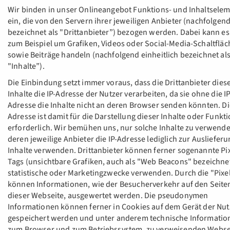
Wir binden in unser Onlineangebot Funktions- und Inhaltsele
ein, die von den Servern ihrer jeweiligen Anbieter (nachfolgen
bezeichnet als "Drittanbieter”) bezogen werden. Dabei kann es
zum Beispiel um Grafiken, Videos oder Social-Media-Schaltflä
sowie Beiträge handeln (nachfolgend einheitlich bezeichnet al
"Inhalte”).
Die Einbindung setzt immer voraus, dass die Drittanbieter dies
Inhalte die IP-Adresse der Nutzer verarbeiten, da sie ohne die IP
Adresse die Inhalte nicht an deren Browser senden könnten. Die
Adresse ist damit für die Darstellung dieser Inhalte oder Funkt
erforderlich. Wir bemühen uns, nur solche Inhalte zu verwende
deren jeweilige Anbieter die IP-Adresse lediglich zur Auslieferu
Inhalte verwenden. Drittanbieter können ferner sogenannte Pix
Tags (unsichtbare Grafiken, auch als "Web Beacons" bezeichnet
statistische oder Marketingzwecke verwenden. Durch die "Pixe
können Informationen, wie der Besucherverkehr auf den Seite
dieser Webseite, ausgewertet werden. Die pseudonymen
Informationen können ferner in Cookies auf dem Gerät der Nut
gespeichert werden und unter anderem technische Informatio
zum Browser und zum Betriebssystem, zu verweisenden Webse