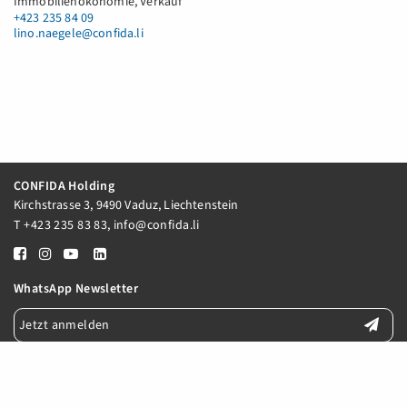
Immobilienökonomie, Verkauf
+423 235 84 09
lino.naegele@confida.li
CONFIDA Holding
Kirchstrasse 3, 9490 Vaduz, Liechtenstein
T
+423 235 83 83
,
info@confida.li
WhatsApp Newsletter
Jetzt anmelden
E-Mail Newsletter
Jetzt anmelden