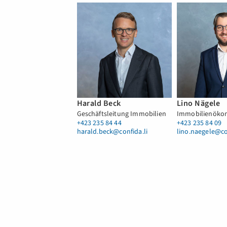
Harald Beck
Lino Nägele
Geschäftsleitung Immobilien
Immobilienökon
+423 235 84 44
+423 235 84 09
harald.beck@confida.li
lino.naegele@co