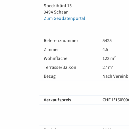
Speckibünt 13
9494 Schaan
Zum Geodatenportal
Referenznummer
5425
Zimmer
4.5
2
Wohnfläche
122 m
2
Terrasse/Balkon
27 m
Bezug
Nach Verein
Verkaufspreis
CHF 1'150'00