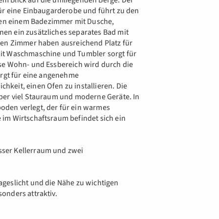
m Blick auf die umliegenden Berge. Der
für eine Einbaugarderobe und führt zu den
n einem Badezimmer mit Dusche,
en ein zusätzliches separates Bad mit
len Zimmer haben ausreichend Platz für
it Waschmaschine und Tumbler sorgt für
se Wohn- und Essbereich wird durch die
orgt für eine angenehme
keit, einen Ofen zu installieren. Die
ber viel Stauraum und moderne Geräte. In
den verlegt, der für ein warmes
im Wirtschaftsraum befindet sich ein
ser Kellerraum und zwei
geslicht und die Nähe zu wichtigen
onders attraktiv.