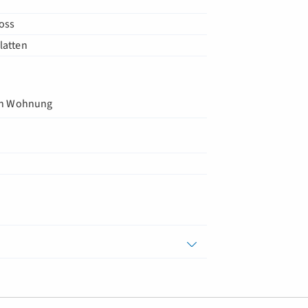
oss
latten
in Wohnung