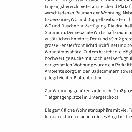
rund 27 m2 grossen Balkon mit wunderbare
Eingangsbereich bietet ausreichend Platz 
verschiedenen Räumen der Wohnung. Nebe
Badewanne, WC und Doppellavabo steht Ihn
WC und Dusche zur Verfügung. Die drei hel
Stauraum. Der separate Wirtschaftsraum m
zusätzlichen Komfort. Der rund 49 m2 gros
grosse Fensterfront lichtdurchflutet und s
Wohnatmosphäre. Zudem besteht die Möglich
hochwertige Küche mit Kochinsel verfügt ü
der gesamten Wohnung wurde ein Parkettbo
Ambiente sorgt. In den Badezimmern sowie 
pflegeleichter Plattenboden.
Zur Wohnung gehören zudem ein 9 m2 gros
Tiefgaragenplätze im Untergeschoss.
Die gemütliche Wohnatmosphäre mit viel Ta
Infrastrukturen machen dieses Angebot bes