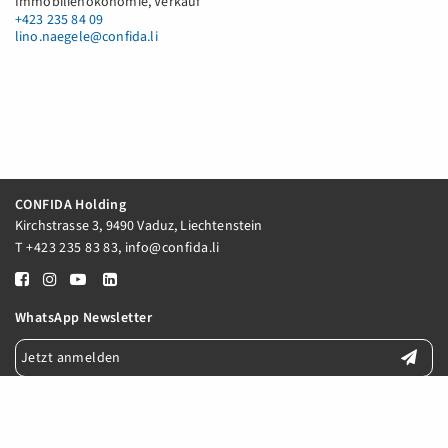
Immobilienökonomie, Verkauf
+423 235 84 09
lino.naegele@confida.li
CONFIDA Holding
Kirchstrasse 3, 9490 Vaduz, Liechtenstein
T
+423 235 83 83
,
info@confida.li
WhatsApp Newsletter
Jetzt anmelden
E-Mail Newsletter
Jetzt anmelden