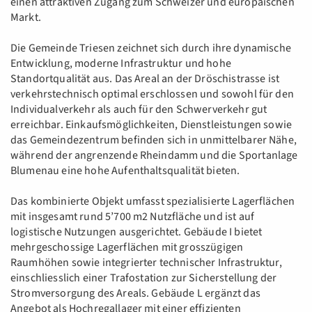
einen attraktiven Zugang zum Schweizer und europäischen
Markt.
Die Gemeinde Triesen zeichnet sich durch ihre dynamische
Entwicklung, moderne Infrastruktur und hohe
Standortqualität aus. Das Areal an der Dröschistrasse ist
verkehrstechnisch optimal erschlossen und sowohl für den
Individualverkehr als auch für den Schwerverkehr gut
erreichbar. Einkaufsmöglichkeiten, Dienstleistungen sowie
das Gemeindezentrum befinden sich in unmittelbarer Nähe,
während der angrenzende Rheindamm und die Sportanlage
Blumenau eine hohe Aufenthaltsqualität bieten.
Das kombinierte Objekt umfasst spezialisierte Lagerflächen
mit insgesamt rund 5’700 m2 Nutzfläche und ist auf
logistische Nutzungen ausgerichtet. Gebäude I bietet
mehrgeschossige Lagerflächen mit grosszügigen
Raumhöhen sowie integrierter technischer Infrastruktur,
einschliesslich einer Trafostation zur Sicherstellung der
Stromversorgung des Areals. Gebäude L ergänzt das
Angebot als Hochregallager mit einer effizienten