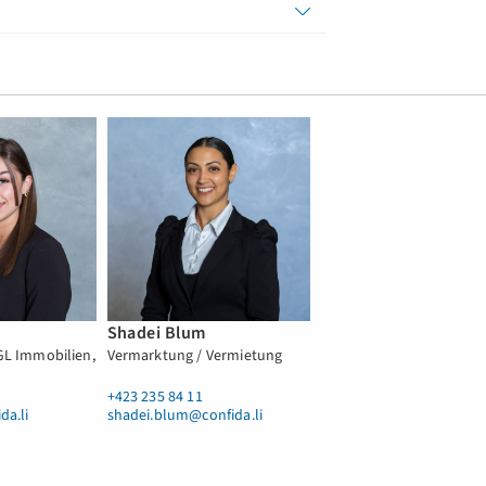
Shadei Blum
 GL Immobilien,
Vermarktung / Vermietung
+423 235 84 11
da.li
shadei.blum@confida.li