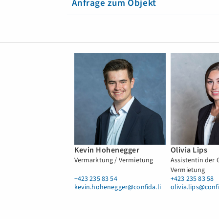
Anfrage zum Objekt
Kevin Hohenegger
Olivia Lips
Vermarktung / Vermietung
Assistentin der
Vermietung
+423 235 83 54
+423 235 83 58
kevin.hohenegger@confida.li
olivia.lips@confi