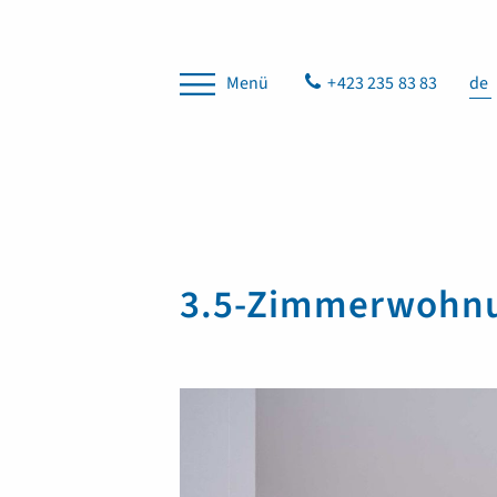
Menü
+423 235 83 83
de
3.5-Zimmerwohnu