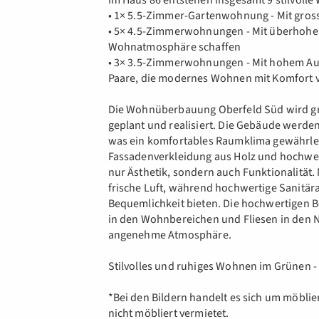
Im Haus 86 entstehen insgesamt 9 stilvolle
• 1× 5.5-Zimmer-Gartenwohnung - Mit gross
• 5× 4.5-Zimmerwohnungen - Mit überhohen 
Wohnatmosphäre schaffen
• 3× 3.5-Zimmerwohnungen - Mit hohem Au
Paare, die modernes Wohnen mit Komfort
Die Wohnüberbauung Oberfeld Süd wird gr
geplant und realisiert. Die Gebäude werden
was ein komfortables Raumklima gewährleis
Fassadenverkleidung aus Holz und hochwert
nur Ästhetik, sondern auch Funktionalität
frische Luft, während hochwertige Sanit
Bequemlichkeit bieten. Die hochwertigen B
in den Wohnbereichen und Fliesen in den N
angenehme Atmosphäre.
Stilvolles und ruhiges Wohnen im Grünen - 
*Bei den Bildern handelt es sich um möbli
nicht möbliert vermietet.