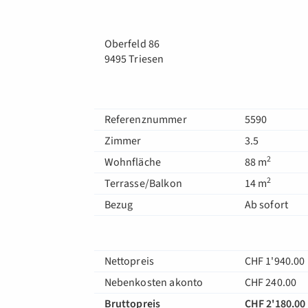
Oberfeld 86
9495 Triesen
Referenznummer
5590
Zimmer
3.5
2
Wohnfläche
88 m
2
Terrasse/Balkon
14 m
Bezug
Ab sofort
Nettopreis
CHF 1'940.00
Nebenkosten akonto
CHF 240.00
Bruttopreis
CHF 2'180.00