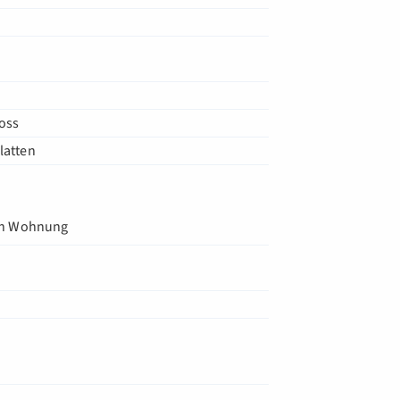
oss
latten
in Wohnung