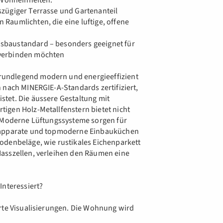
 Wohneinheiten:
zügiger Terrasse und Gartenanteil
Raumlichten, die eine luftige, offene
sbaustandard – besonders geeignet für
 verbinden möchten
undlegend modern und energieeffizient
 nach MINERGIE-A-Standards zertifiziert,
tet. Die äussere Gestaltung mit
igen Holz-Metallfenstern bietet nicht
. Moderne Lüftungssysteme sorgen für
ärapparate und topmoderne Einbauküchen
odenbeläge, wie rustikales Eichenparkett
asszellen, verleihen den Räumen eine
Interessiert?
erte Visualisierungen. Die Wohnung wird