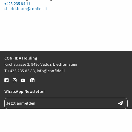
+423 235 84 11
shadei.blum@confida.li
CONFIDA Holding
Kirchstrasse 3, 9490 Vaduz, Liechtenstein
T
+423 235 83 83
,
info@confida.li
WhatsApp Newsletter
Jetzt anmelden
E-Mail Newsletter
Jetzt anmelden