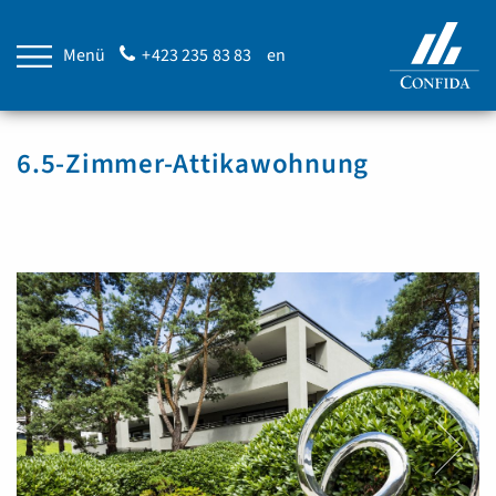
Menü
+423 235 83 83
en
6.5-Zimmer-Attikawohnung