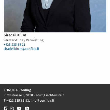
Shadei Blum
Vermarktung / Vermietung
+423 235 84 11
shadei.blum@confida.li
CONFIDA Holding
Kirchstrasse 3, 9490 Vaduz, Liechtenstein
T
+423 235 83 83
,
info@confida.li