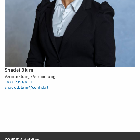
Shadei Blum
Vermarktung / Vermietung
+423 235 84 11
shadei.blum@confida.li