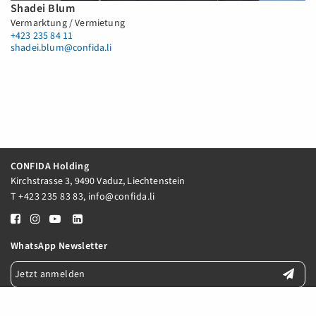
Shadei Blum
Vermarktung / Vermietung
+423 235 84 11
shadei.blum@confida.li
CONFIDA Holding
Kirchstrasse 3, 9490 Vaduz, Liechtenstein
T
+423 235 83 83
,
info@confida.li
WhatsApp Newsletter
Jetzt anmelden
E-Mail Newsletter