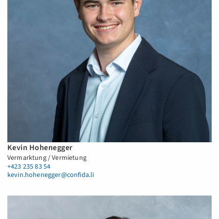
Kevin Hohenegger
Vermarktung / Vermietung
+423 235 83 54
kevin.hohenegger@confida.li