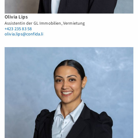
Olivia Lips
Assistentin der GL Immobilien, Vermietung
+423 235 83 58
olivia.lips@confida.li