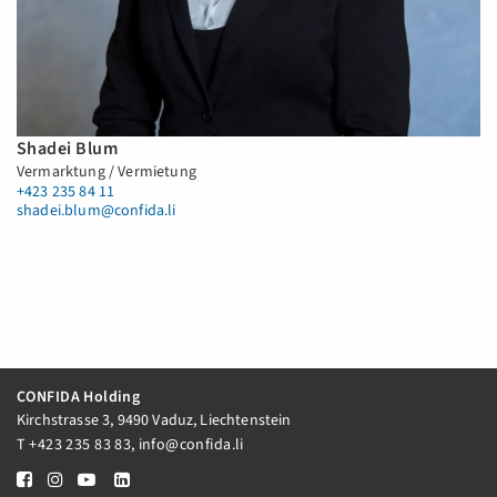
Shadei Blum
Vermarktung / Vermietung
+423 235 84 11
shadei.blum@confida.li
CONFIDA Holding
Kirchstrasse 3, 9490 Vaduz, Liechtenstein
T
+423 235 83 83
,
info@confida.li