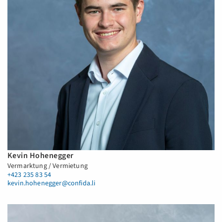
Kevin Hohenegger
Vermarktung / Vermietung
+423 235 83 54
kevin.hohenegger@confida.li