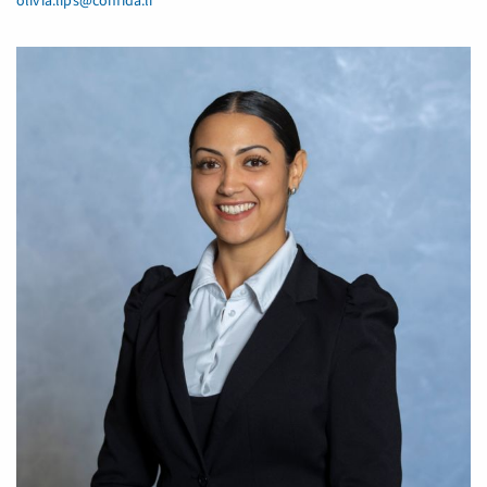
olivia.lips@confida.li