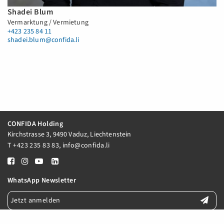
Shadei Blum
Vermarktung / Vermietung
+423 235 84 11
shadei.blum@confida.li
CONFIDA Holding
Kirchstrasse 3, 9490 Vaduz, Liechtenstein
T
+423 235 83 83
,
info@confida.li
WhatsApp Newsletter
Jetzt anmelden
E-Mail Newsletter