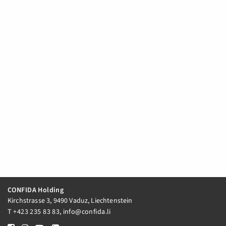
CONFIDA Holding
Kirchstrasse 3, 9490 Vaduz, Liechtenstein
T
+423 235 83 83
,
info@confida.li