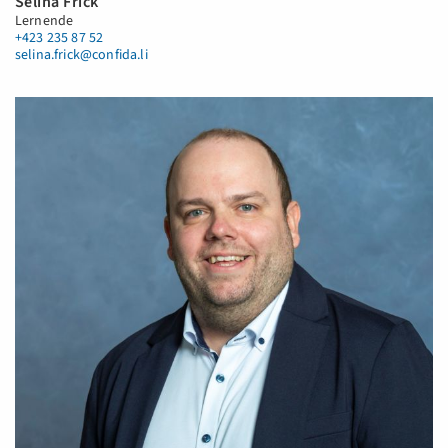
Selina Frick
Lernende
+423 235 87 52
selina.frick@confida.li