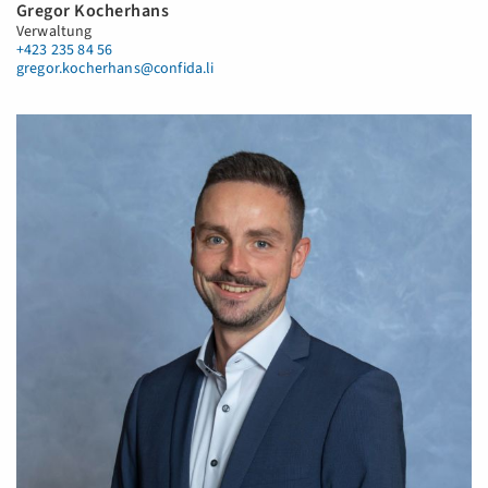
Gregor Kocherhans
Verwaltung
+423 235 84 56
gregor.kocherhans@confida.li