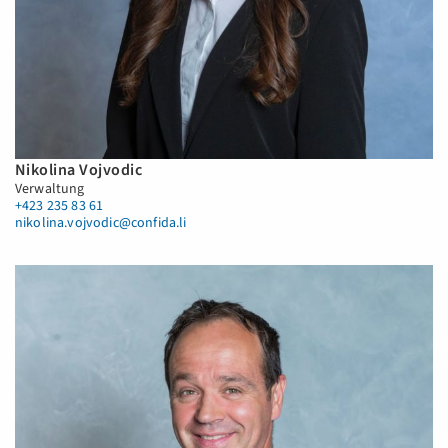
Nikolina Vojvodic
Verwaltung
+423 235 83 61
nikolina.vojvodic@confida.li