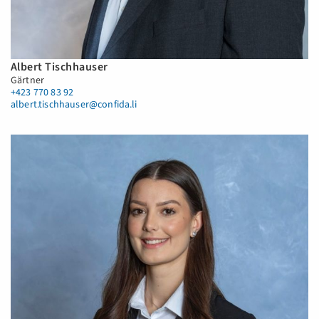
Albert Tischhauser
Gärtner
+423 770 83 92
albert.tischhauser@confida.li