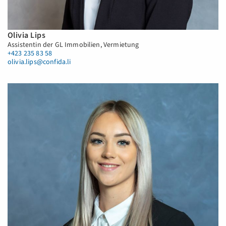
Olivia Lips
Assistentin der GL Immobilien, Vermietung
+423 235 83 58
olivia.lips@confida.li