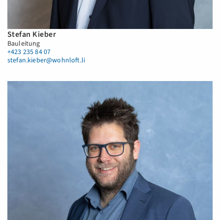
Stefan Kieber
Bauleitung
+423 235 84 07
stefan.kieber@wohnloft.li