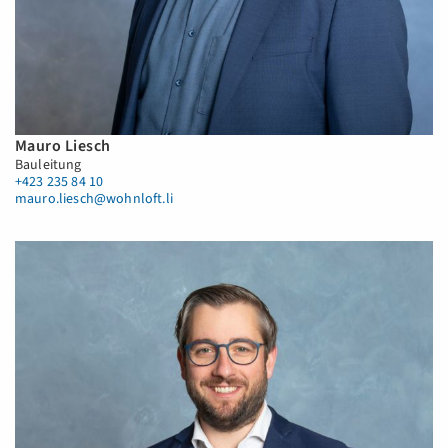
Mauro Liesch
Bauleitung
+423 235 84 10
mauro.liesch@wohnloft.li