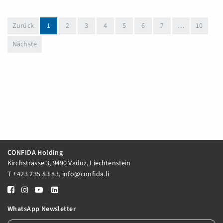
(aktuell)
Zurück
1
2
3
4
5
6
7
…
10
Nächste
CONFIDA Holding
Kirchstrasse 3, 9490 Vaduz, Liechtenstein
T
+423 235 83 83
,
info@confida.li
WhatsApp Newsletter