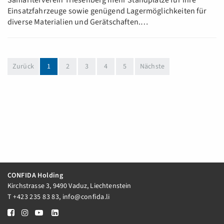
Samariterverein Triesenberg mehr Standplätze für ihre
Einsatzfahrzeuge sowie genügend Lagermöglichkeiten für
diverse Materialien und Gerätschaften.…
(aktuell)
Zurück
1
2
3
4
5
Nächste
CONFIDA Holding
Kirchstrasse 3, 9490 Vaduz, Liechtenstein
T
+423 235 83 83
,
info@confida.li