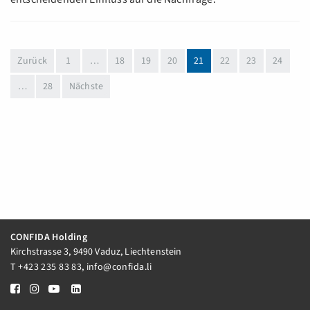
(aktuell)
Zurück
1
…
18
19
20
21
22
23
24
…
28
Nächste
CONFIDA Holding
Kirchstrasse 3, 9490 Vaduz, Liechtenstein
T
+423 235 83 83
,
info@confida.li