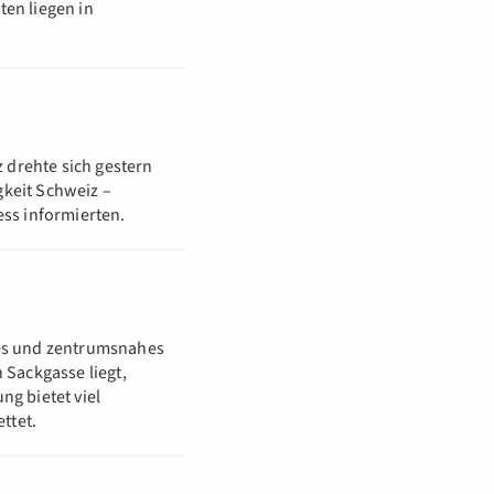
ten liegen in
 drehte sich gestern
gkeit Schweiz –
ess informierten.
hes und zentrumsnahes
 Sackgasse liegt,
ng bietet viel
ttet.