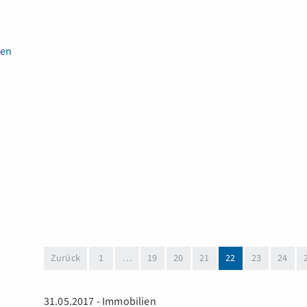
en
(aktuell)
Zurück
1
…
19
20
21
22
23
24
31.05.2017 - Immobilien