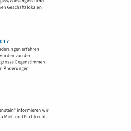
rgass/Wiesengass) und
hen Geschäftslokalen
2017
Änderungen erfahren.
 wurden von der
e grosse Gegenstimmen
sten Änderungen
nstein" informieren wir
a Miet- und Pachtrecht.