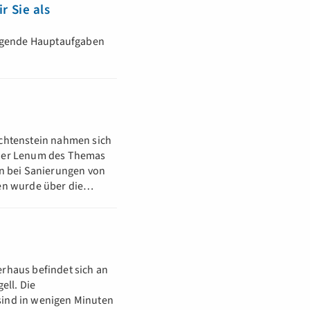
 Sie als
olgende Hauptaufgaben
echtenstein nahmen sich
 der Lenum des Themas
en bei Sanierungen von
ten wurde über die…
rhaus befindet sich an
ell. Die
sind in wenigen Minuten