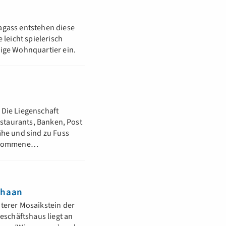
agass entstehen diese
eicht spielerisch
hige Wohnquartier ein.
 Die Liegenschaft
estaurants, Banken, Post
ähe und sind zu Fuss
 gekommene…
chaan
terer Mosaikstein der
schäftshaus liegt an