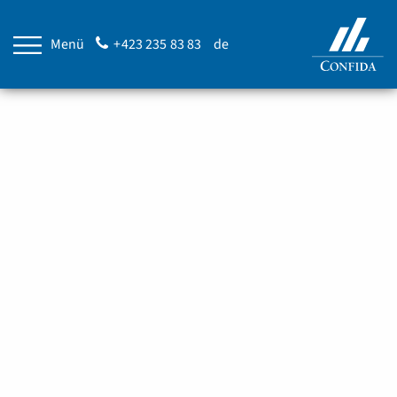
Menü
+423 235 83 83
de