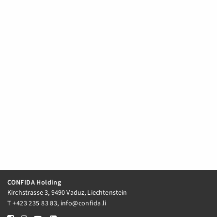
CONFIDA Holding
Kirchstrasse 3, 9490 Vaduz, Liechtenstein
T
+423 235 83 83
,
info@confida.li