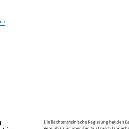
en
m
Die liechtensteinische Regierung hat den B
Vereinbarung über den Austausch länderbe