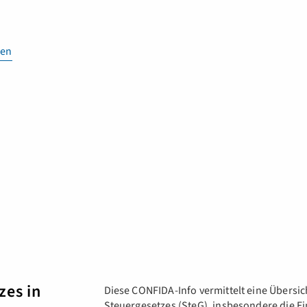
en
zes in
Diese CONFIDA-Info vermittelt eine Übersi
Steuergesetzes (SteG), insbesondere die Ei