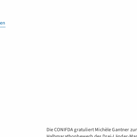
en
Die CONIFDA gratuliert Michèle Gantner z
Halbmarathonbewerb des Drei-Länder-Mara