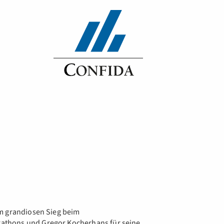
um grandiosen Sieg beim
thons und Gregor Kocherhans für seine