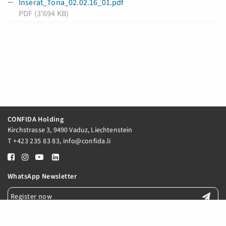
Inserat_Tona_02.02.16_01.pdf
PDF (3'694 KB)
CONFIDA Holding
Kirchstrasse 3, 9490 Vaduz, Liechtenstein
T
+423 235 83 83
,
info@confida.li
WhatsApp Newsletter
Register now
E-Mail Newsletter