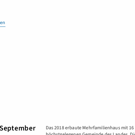
en
 September
Das 2018 erbaute Mehrfamilienhaus mit 16 
höchstgelegenen Gemeinde des Landes. Die 