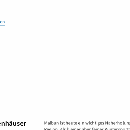
en
enhäuser
Malbun ist heute ein wichtiges Naherholung
Region. Als kleiner aber feiner Winterspor