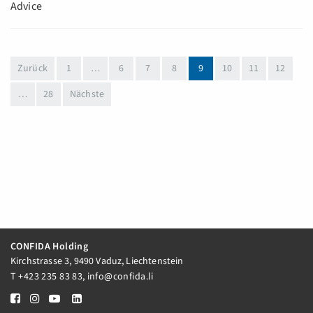
Advice
(aktuell)
Zurück
1
…
6
7
8
9
10
11
12
…
28
Nächste
CONFIDA Holding
Kirchstrasse 3, 9490 Vaduz, Liechtenstein
T
+423 235 83 83
,
info@confida.li